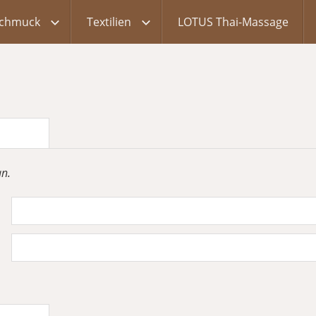
chmuck
Textilien
LOTUS Thai-Massage
an.