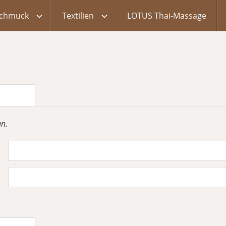
chmuck
Textilien
LOTUS Thai-Massage
an.